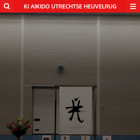
KI AIKIDO UTRECHTSE HEUVELRUG
Ga
direct
naar
de
hoofdinhoud